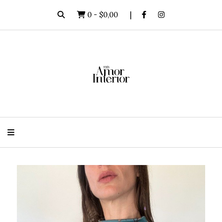
0
-
$0,00