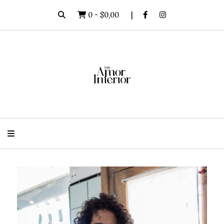
0
-
$0,00