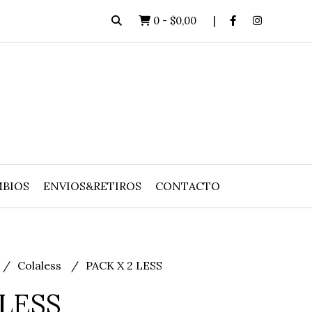
0
-
$0,00
BIOS
ENVIOS&RETIROS
CONTACTO
Colaless
PACK X 2 LESS
 LESS