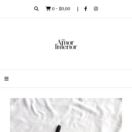
0
-
$0,00