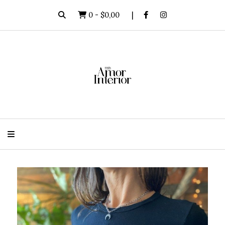
0
-
$0,00