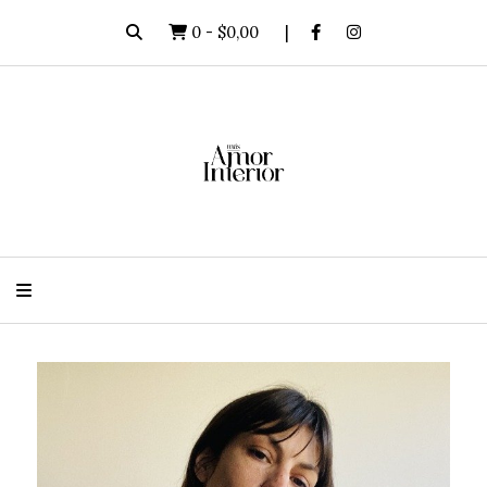
0
-
$0,00