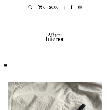
0
-
$0,00