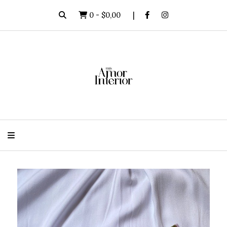
0
-
$0,00